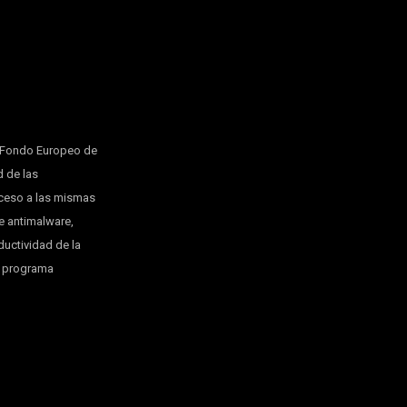
l Fondo Europeo de
d de las
cceso a las mismas
e antimalware,
ductividad de la
l programa